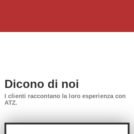
c
c
e
e
d
s
e
s
n
i
t
v
e
o
Dicono di noi
I clienti raccontano la loro esperienza con
ATZ.